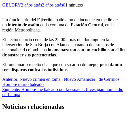
GELDRY
2 años atrás
2 años atrás
0
1 minutos
Un funcionario del
Ejército
abatió a un delincuente en medio de
un
intento de asalto
en la comuna de
Estación Central
, en la
región Metropolitana.
El hecho ocurrió cerca de las 22:00 horas del domingo en la
intersección de San Borja con Alameda, cuando dos sujetos de
nacionalidad colombiana
lo amenazaron con un cuchillo con el fin
de sustraer sus pertenencias
.
El funcionario repelió el ataque con su arma de fuego,
percutando
tres disparos contra los individuos
.
Navegación
Anterior:
Nuevo crimen en toma «Nuevo Amanecer» de Cerrillos:
Hombre murió baleado
de
Siguiente:
Hombre fue baleado por la espalda: Investigan homicidio
entradas
en Lampa
Noticias relacionadas