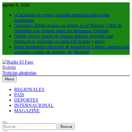
Saltar
agosto 9, 2026
al
«Cazadores de virus» rastrean amenazas para evitar
contenido
pandemias
Alejandro Tabilo avanza en dobles en el Masters 1.000 de
Shanghái con victoria sobre los hermanos Tsitsipas
Adulto mayor muere en Osorno durante incendio que
destruyó su vivienda: su nieta está herida y grave
Israel bombardea mezquita de hospital en Líbano: asegura que
ocultaba «centro de mando» de Hezbolá
Boletín
Radio El Faro
Noticias y más
Noticias aleatorias
Menú
REGIONALES
PAÍS
DEPORTES
INTERNACIONAL
MAGAZINE
Buscar: