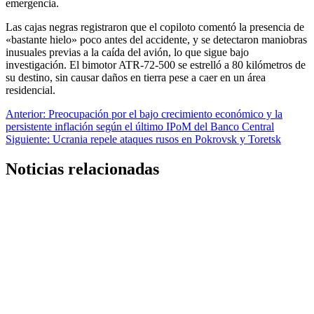
emergencia.
Las cajas negras registraron que el copiloto comentó la presencia de
«bastante hielo» poco antes del accidente, y se detectaron maniobras
inusuales previas a la caída del avión, lo que sigue bajo
investigación. El bimotor ATR-72-500 se estrelló a 80 kilómetros de
su destino, sin causar daños en tierra pese a caer en un área
residencial.
Navegación
Anterior:
Preocupación por el bajo crecimiento económico y la
persistente inflación según el último IPoM del Banco Central
de
Siguiente:
Ucrania repele ataques rusos en Pokrovsk y Toretsk
entradas
Noticias relacionadas