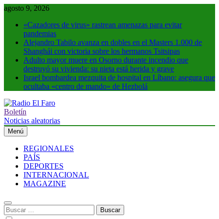
Saltar
agosto 9, 2026
al
«Cazadores de virus» rastrean amenazas para evitar
contenido
pandemias
Alejandro Tabilo avanza en dobles en el Masters 1.000 de
Shanghái con victoria sobre los hermanos Tsitsipas
Adulto mayor muere en Osorno durante incendio que
destruyó su vivienda: su nieta está herida y grave
Israel bombardea mezquita de hospital en Líbano: asegura que
ocultaba «centro de mando» de Hezbolá
Boletín
Radio El Faro
Noticias y más
Noticias aleatorias
Menú
REGIONALES
PAÍS
DEPORTES
INTERNACIONAL
MAGAZINE
Buscar: