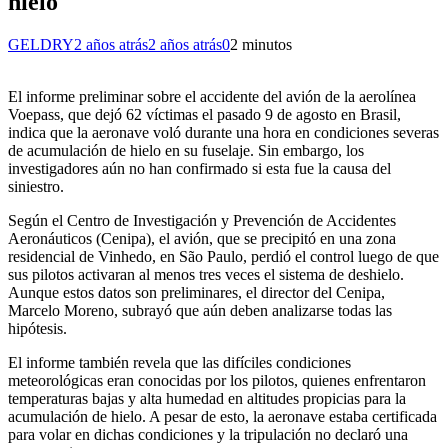
hielo
GELDRY
2 años atrás
2 años atrás
0
2 minutos
El informe preliminar sobre el accidente del avión de la aerolínea
Voepass, que dejó 62 víctimas el pasado 9 de agosto en Brasil,
indica que la aeronave voló durante una hora en condiciones severas
de acumulación de hielo en su fuselaje. Sin embargo, los
investigadores aún no han confirmado si esta fue la causa del
siniestro.
Según el Centro de Investigación y Prevención de Accidentes
Aeronáuticos (Cenipa), el avión, que se precipitó en una zona
residencial de Vinhedo, en São Paulo, perdió el control luego de que
sus pilotos activaran al menos tres veces el sistema de deshielo.
Aunque estos datos son preliminares, el director del Cenipa,
Marcelo Moreno, subrayó que aún deben analizarse todas las
hipótesis.
El informe también revela que las difíciles condiciones
meteorológicas eran conocidas por los pilotos, quienes enfrentaron
temperaturas bajas y alta humedad en altitudes propicias para la
acumulación de hielo. A pesar de esto, la aeronave estaba certificada
para volar en dichas condiciones y la tripulación no declaró una