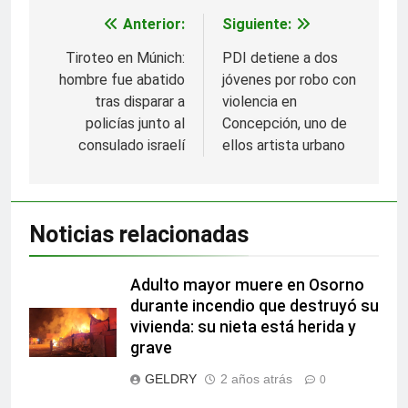
Anterior:
Siguiente:
Navegación
de
Tiroteo en Múnich:
PDI detiene a dos
hombre fue abatido
jóvenes por robo con
entradas
tras disparar a
violencia en
policías junto al
Concepción, uno de
consulado israelí
ellos artista urbano
Noticias relacionadas
Adulto mayor muere en Osorno
durante incendio que destruyó su
vivienda: su nieta está herida y
grave
GELDRY
2 años atrás
0