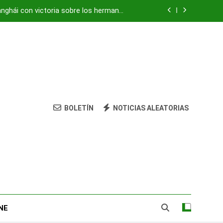
anghái con victoria sobre los hermanos
Tsitsipas
vivienda: su nieta está herida y grave
ocultaba «centro de mando» de Hezbolá
strean amenazas para evitar pandemias
anghái con victoria sobre los hermanos
Tsitsipas
BOLETÍN
NOTICIAS ALEATORIAS
vivienda: su nieta está herida y grave
ocultaba «centro de mando» de Hezbolá
NE