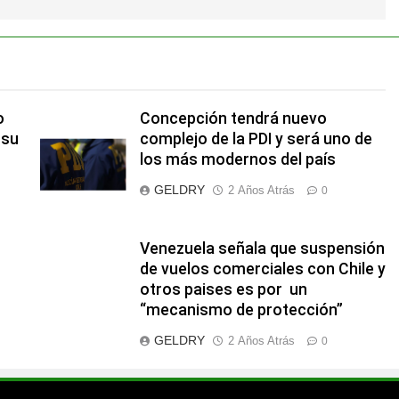
o
Concepción tendrá nuevo
 su
complejo de la PDI y será uno de
los más modernos del país
GELDRY
2 Años Atrás
0
Venezuela señala que suspensión
de vuelos comerciales con Chile y
otros paises es por un
“mecanismo de protección”
GELDRY
2 Años Atrás
0