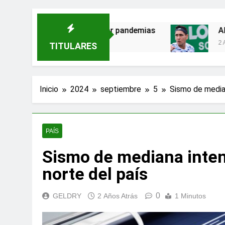
an amenazas para evitar pandemias
Alejandr
2 Años Atrá
TITULARES
Inicio
2024
septiembre
5
Sismo de median
PAÍS
Sismo de mediana intens
norte del país
0
GELDRY
2 Años Atrás
1 Minutos