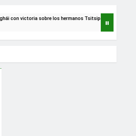
on victoria sobre los hermanos Tsitsipas
Adu
2 Añ