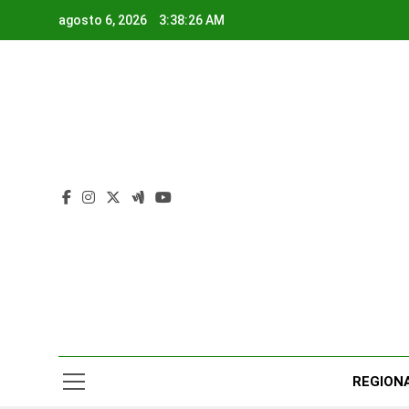
Saltar
agosto 6, 2026
3:38:27 AM
al
contenido
Rad
Noticias Y
REGION