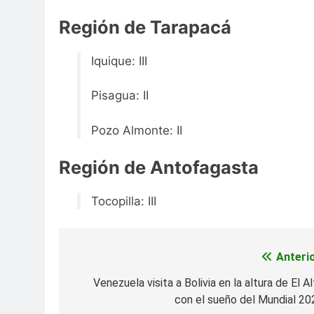
Región de Tarapacá
Iquique: III
Pisagua: II
Pozo Almonte: II
Región de Antofagasta
Tocopilla: III
Anterio
Navegación
de
Venezuela visita a Bolivia en la altura de El A
con el sueño del Mundial 20
entradas