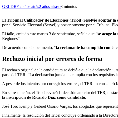
GELDRY
2 años atrás
2 años atrás
0
3 minutos
El
Tribunal Calificador de Elecciones (Tricel) resolvió aceptar 
por el Servicio Electoral (Servel) y posteriormente por el Tribunal El
El fallo, emitido este martes 3 de septiembre, señala que “
se acoge la
Regiones”.
De acuerdo con el documento, “
la reclamante ha cumplido con la e
Rechazo inicial por errores de forma
El rechazo original de la candidatura se debió a que la declaración j
parte del TER. “La declaración jurada no cumplía con los requisitos leg
A pesar de los intentos por corregir los errores, el TER no consideró la
En su resolución, el Tricel revocó la decisión anterior del TER, desta
la inscripción de Ricardo Díaz como candidato
.
José Toro Kemp y Gabriel Osorio Vargas, los abogados que representaro
Finalmente, la
resolución del Tricel concluye ordenando a la Directora