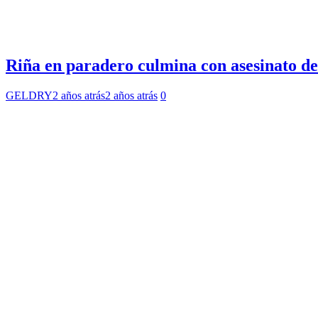
Riña en paradero culmina con asesinato d
GELDRY
2 años atrás
2 años atrás
0