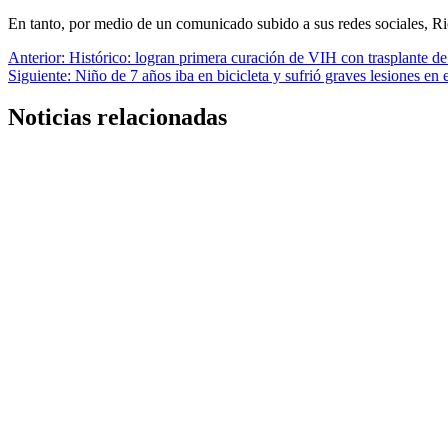
En tanto, por medio de un comunicado subido a sus redes sociales, R
Navegación
Anterior:
Histórico: logran primera curación de VIH con trasplante de
Siguiente:
Niño de 7 años iba en bicicleta y sufrió graves lesiones en 
de
entradas
Noticias relacionadas