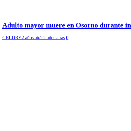
Adulto mayor muere en Osorno durante ince
GELDRY
2 años atrás
2 años atrás
0