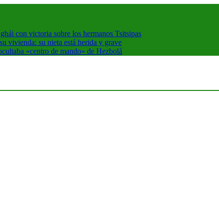
hái con victoria sobre los hermanos Tsitsipas
 vivienda: su nieta está herida y grave
 ocultaba «centro de mando» de Hezbolá